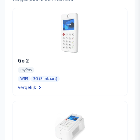
Go 2
myPos
WIFI
3G (Simkaart)
Vergelijk