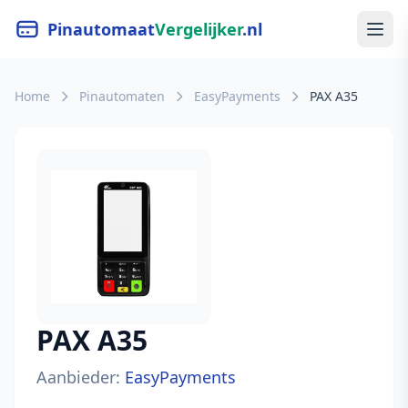
Pinautomaat
Vergelijker
.nl
Home
Pinautomaten
EasyPayments
PAX A35
PAX A35
Aanbieder:
EasyPayments