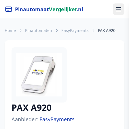
Pinautomaat
Vergelijker
.nl
Home
Pinautomaten
EasyPayments
PAX A920
PAX A920
Aanbieder:
EasyPayments