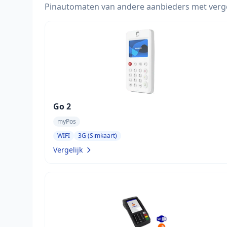
Pinautomaten van andere aanbieders met verg
Go 2
myPos
WIFI
3G (Simkaart)
Vergelijk