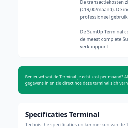
De transactiekosten z
(€19,00/maand). De i
professioneel gebruik 
De SumUp Terminal co
de meest complete Sum
verkooppunt.
Benieuwd wat de Terminal je echt kost per maand? Al
gegevens in en zie direct hoe deze terminal zich ver
Specificaties Terminal
Technische specificaties en kenmerken van de 