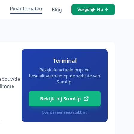
Pinautomaten
s
Blog
Vergelijk Nu
Terminal
Bekijk de actuele prijs en
beschikbaarheid op de website van
ngebouwde
SumUp.
slimme
Bekijk bij SumUp
Opent in een nieuw tabblad
.