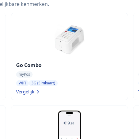
elijkbare kenmerken.
Go Combo
myPos
WIFI
3G (Simkaart)
Vergelijk