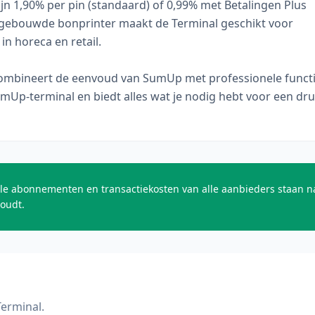
ijn 1,90% per pin (standaard) of 0,99% met Betalingen Plus
ngebouwde bonprinter maakt de Terminal geschikt voor
in horeca en retail.
mbineert de eenvoud van SumUp met professionele functie
Up-terminal en biedt alles wat je nodig hebt voor een dr
le abonnementen en transactiekosten van alle aanbieders staan naa
houdt.
Terminal.