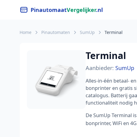
Pinautomaat
Vergelijker
.nl
Home
Pinautomaten
SumUp
Terminal
Terminal
Aanbieder:
SumUp
Alles-in-één betaal-
bonprinter en gratis 
catalogus. Batterij ga
functionaliteit nodig 
De SumUp Terminal i
bonprinter, WiFi en 4