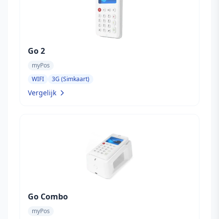
Go 2
myPos
WIFI
3G (Simkaart)
Vergelijk
Go Combo
myPos